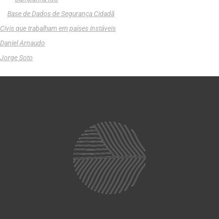
Base de Dados de Segurança Cidadã
Civis que trabalham em países instáveis
Daniel Arnaudo
Jorge Soto