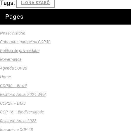
Tags:
ILONA SZABÓ
Pages
Nossa história
Cobertura Igarapé na COP30
Política de privacidade
Governança
Agenda COP30
Home
COP30 – Brazil
Relatório Anual 2024 WEB
COP29 – Baku
COP 16 – Biodiversidade
Relatório Anual 2023
Igarapé na COP 28