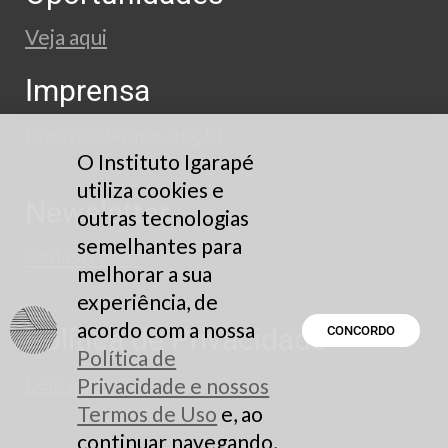
Veja aqui
Imprensa
press@igarape.org.br
O Instituto Igarapé
utiliza cookies e
Newsletter
outras tecnologias
semelhantes para
Cadastre-se
melhorar a sua
experiência, de
acordo com a nossa
Política de Privacidade
CONCORDO
Política de
Leia aqui
Privacidade e nossos
Termos de Uso
e, ao
continuar navegando,