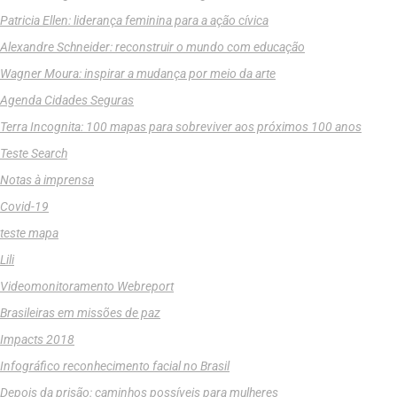
Patricia Ellen: liderança feminina para a ação cívica
Alexandre Schneider: reconstruir o mundo com educação
Wagner Moura: inspirar a mudança por meio da arte
Agenda Cidades Seguras
Terra Incognita: 100 mapas para sobreviver aos próximos 100 anos
Teste Search
Notas à imprensa
Covid-19
teste mapa
Lili
Videomonitoramento Webreport
Brasileiras em missões de paz
Impacts 2018
Infográfico reconhecimento facial no Brasil
Depois da prisão: caminhos possíveis para mulheres