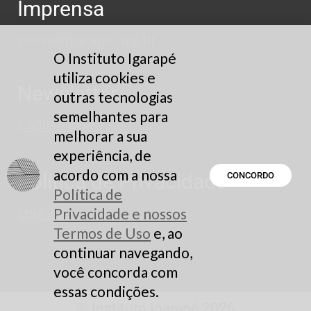
Imprensa
press@igarape.org.br
O Instituto Igarapé
utiliza cookies e
Newsletter
outras tecnologias
semelhantes para
Cadastre-se
melhorar a sua
experiência, de
acordo com a nossa
Política de Privacidade
CONCORDO
Política de
Leia aqui
Privacidade e nossos
Termos de Uso
e, ao
continuar navegando,
você concorda com
essas condições.
© Instituto Igarapé 2026