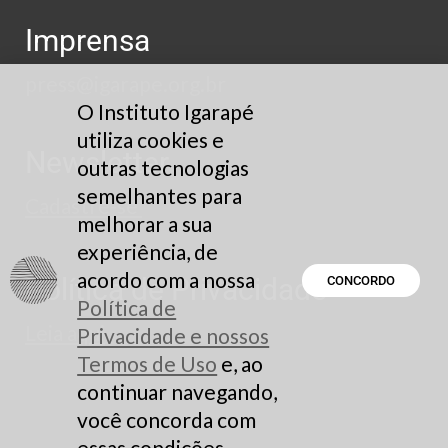
Imprensa
press@igarape.org.br
O Instituto Igarapé
utiliza cookies e
Newsletter
outras tecnologias
semelhantes para
Cadastre-se
melhorar a sua
experiência, de
acordo com a nossa
Política de Privacidade
CONCORDO
Política de
Leia aqui
Privacidade e nossos
Termos de Uso
e, ao
continuar navegando,
você concorda com
essas condições.