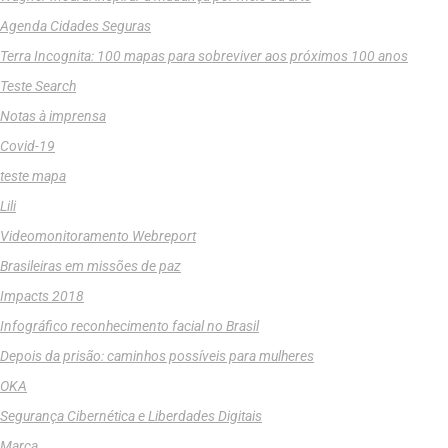
Agenda Cidades Seguras
Terra Incognita: 100 mapas para sobreviver aos próximos 100 anos
Teste Search
Notas à imprensa
Covid-19
teste mapa
Lili
Videomonitoramento Webreport
Brasileiras em missões de paz
Impacts 2018
Infográfico reconhecimento facial no Brasil
Depois da prisão: caminhos possíveis para mulheres
OKA
Segurança Cibernética e Liberdades Digitais
Marca