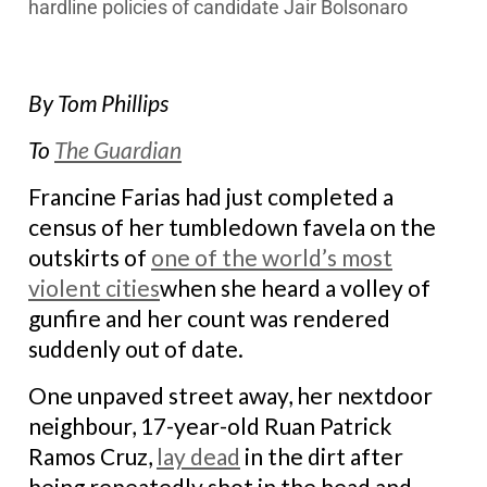
hardline policies of candidate Jair Bolsonaro
By Tom Phillips
To
The Guardian
F
rancine Farias had just completed a
census of her tumbledown favela on the
outskirts of
one of the world’s most
violent cities
when she heard a volley of
gunfire and her count was rendered
suddenly out of date.
One unpaved street away, her nextdoor
neighbour, 17-year-old Ruan Patrick
Ramos Cruz,
lay dead
in the dirt after
being repeatedly shot in the head and