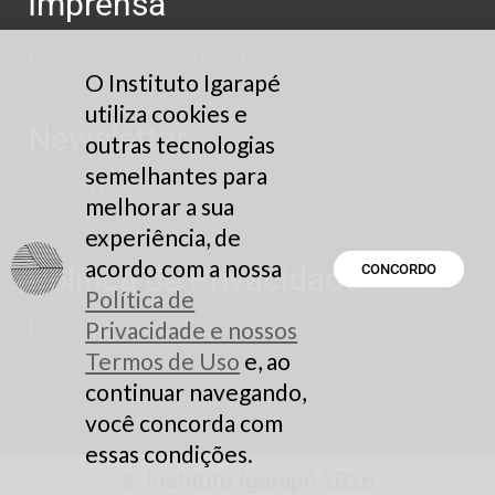
Imprensa
press@igarape.org.br
O Instituto Igarapé
utiliza cookies e
Newsletter
outras tecnologias
semelhantes para
Cadastre-se
melhorar a sua
experiência, de
acordo com a nossa
Política de Privacidade
CONCORDO
Política de
Leia aqui
Privacidade e nossos
Termos de Uso
e, ao
continuar navegando,
você concorda com
essas condições.
© Instituto Igarapé 2026