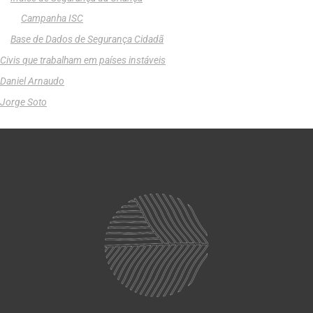
Campanha ISC
Base de Dados de Segurança Cidadã
Civis que trabalham em países instáveis
Daniel Arnaudo
Jorge Soto