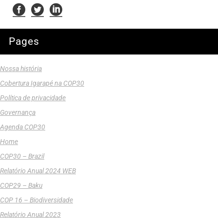
Pages
Nossa história
Cobertura Igarapé na COP30
Política de privacidade
Governança
Agenda COP30
Home
COP30 – Brazil
Relatório Anual 2024 WEB
COP29 – Baku
COP 16 – Biodiversidade
Relatório Anual 2023