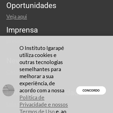
Oportunidades
Veja aqui
Imprensa
press@igarape.org.br
O Instituto Igarapé
utiliza cookies e
Newsletter
outras tecnologias
semelhantes para
Cadastre-se
melhorar a sua
experiência, de
acordo com a nossa
Política de Privacidade
CONCORDO
Política de
Leia aqui
Privacidade e nossos
Termos de Uso
e, ao