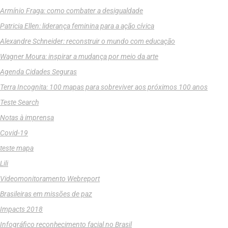
Armínio Fraga: como combater a desigualdade
Patricia Ellen: liderança feminina para a ação cívica
Alexandre Schneider: reconstruir o mundo com educação
Wagner Moura: inspirar a mudança por meio da arte
Agenda Cidades Seguras
Terra Incognita: 100 mapas para sobreviver aos próximos 100 anos
Teste Search
Notas à imprensa
Covid-19
teste mapa
Lili
Videomonitoramento Webreport
Brasileiras em missões de paz
Impacts 2018
Infográfico reconhecimento facial no Brasil