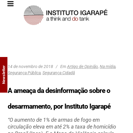
14 de novembro de 2018
Em
Artigo de Opinião
,
Na mídia
,
Newsletter
Segurança Pública
,
Segurança Cidadã
A ameaça da desinformação sobre o
desarmamento, por Instituto Igarapé
“O aumento de 1% de armas de fogo em
circulação eleva em até 2% a taxa de homicídio