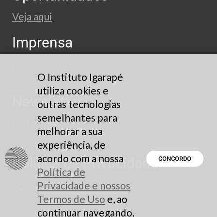
Veja aqui
Imprensa
press@igarape.org.br
O Instituto Igarapé
utiliza cookies e
Newsletter
outras tecnologias
semelhantes para
Cadastre-se
melhorar a sua
experiência, de
acordo com a nossa
Política de Privacidade
CONCORDO
Política de
Leia aqui
Privacidade e nossos
Termos de Uso
e, ao
continuar navegando,