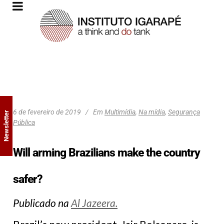
6 de fevereiro de 2019
Em
Multimídia
,
Na mídia
,
Segurança
Newsletter
Pública
Will arming Brazilians make the country
safer?
Publicado na
Al Jazeera.