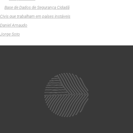
Base de Dados de Segurança Cidadã
Civis que trabalham em países instáveis
Daniel Arnaudo
Jorge Soto