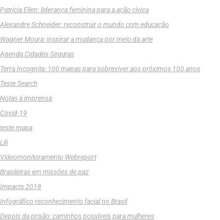
Patricia Ellen: liderança feminina para a ação cívica
Alexandre Schneider: reconstruir o mundo com educação
Wagner Moura: inspirar a mudança por meio da arte
Agenda Cidades Seguras
Terra Incognita: 100 mapas para sobreviver aos próximos 100 anos
Teste Search
Notas à imprensa
Covid-19
teste mapa
Lili
Videomonitoramento Webreport
Brasileiras em missões de paz
Impacts 2018
Infográfico reconhecimento facial no Brasil
Depois da prisão: caminhos possíveis para mulheres