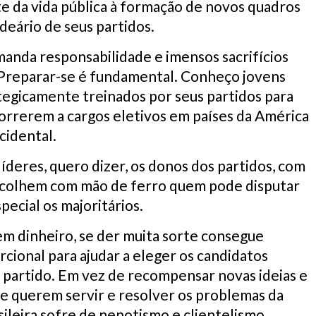
e da vida pública à formação de novos quadros
deário de seus partidos.
manda responsabilidade e imensos sacrifícios
Preparar-se é fundamental. Conheço jovens
tegicamente treinados por seus partidos para
orrerem a cargos eletivos em países da América
cidental.
 líderes, quero dizer, os donos dos partidos, com
escolhem com mão de ferro quem pode disputar
pecial os majoritários.
em dinheiro, se der muita sorte consegue
cional para ajudar a eleger os candidatos
 partido. Em vez de recompensar novas ideias e
 querem servir e resolver os problemas da
asileira sofre de nepotismo e clientelismo.