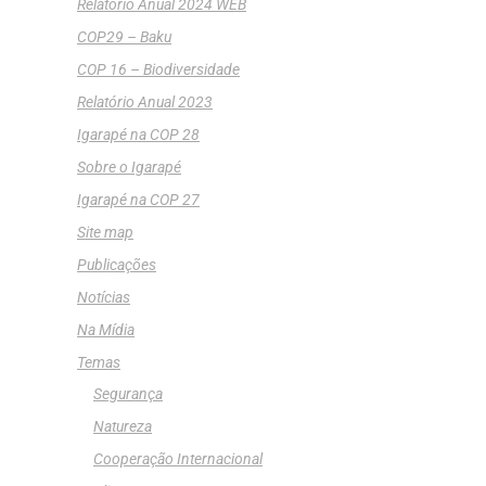
Relatório Anual 2024 WEB
COP29 – Baku
COP 16 – Biodiversidade
Relatório Anual 2023
Igarapé na COP 28
Sobre o Igarapé
Igarapé na COP 27
Site map
Publicações
Notícias
Na Mídia
Temas
Segurança
Natureza
Cooperação Internacional