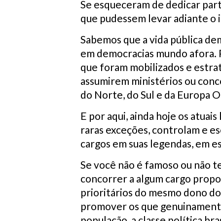
Se esqueceram de dedicar part
que pudessem levar adiante o i
Sabemos que a vida pública de
em democracias mundo afora. 
que foram mobilizados e estra
assumirem ministérios ou conc
do Norte, do Sul e da Europa O
E por aqui, ainda hoje os atuais
raras exceções, controlam e 
cargos em suas legendas, em es
Se você não é famoso ou não t
concorrer a algum cargo propor
prioritários do mesmo dono do
promover os que genuinamente
população, a classe política br