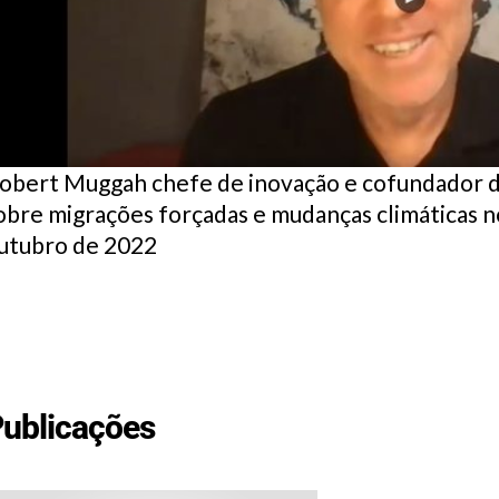
obert Muggah chefe de inovação e cofundador do
obre migrações forçadas e mudanças climáticas n
utubro de 2022
ublicações