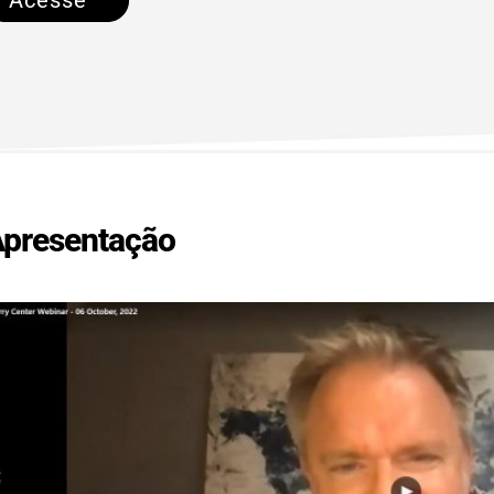
Acesse
presentação