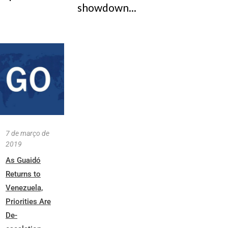
showdown...
7 de março de
2019
As Guaidó
Returns to
Venezuela,
Priorities Are
De-