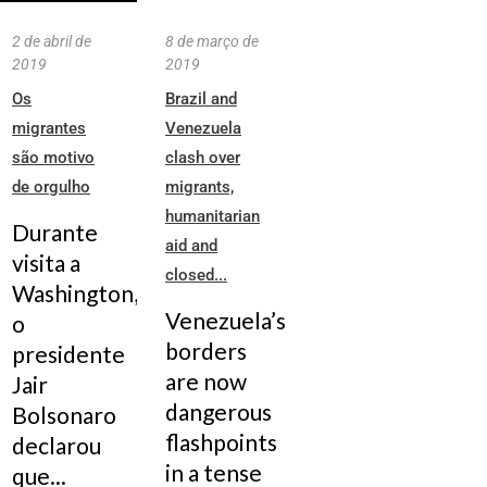
2 de abril de
8 de março de
2019
2019
Os
Brazil and
migrantes
Venezuela
são motivo
clash over
de orgulho
migrants,
humanitarian
Durante
aid and
visita a
closed...
Washington,
Venezuela’s
o
borders
presidente
are now
Jair
dangerous
Bolsonaro
flashpoints
declarou
in a tense
que...