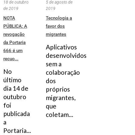
18 de outubro
5 de agosto de
de 2019
2019
NOTA
Tecnologia a
PÚBLICA: A
favor dos
revogação
migrantes
da Portaria
Aplicativos
666 é um
desenvolvidos
recuo...
sem a
No
colaboração
último
dos
dia 14 de
próprios
outubro
migrantes,
foi
que
publicada
coletam...
a
Portaria...