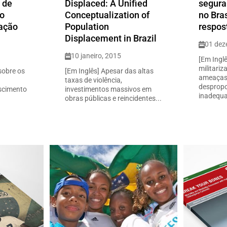
 de
Displaced: A Unified
segura
 o
Conceptualization of
no Bra
ração
Population
respos
Displacement in Brazil
01 dez
10 janeiro, 2015
[Em Ingl
militari
sobre os
[Em Inglês] Apesar das altas
ameaças 
taxas de violência,
despropo
scimento
investimentos massivos em
inadequa
obras públicas e reincidentes...