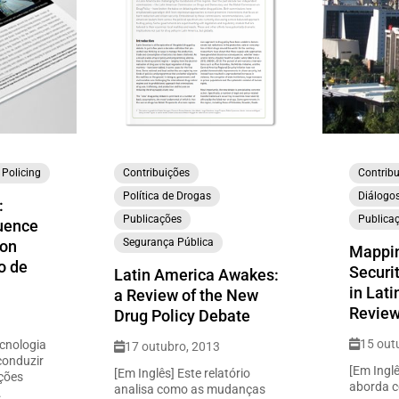
 Policing
Contribuições
Contribu
Política de Drogas
Diálogo
:
Publicações
Publica
luence
Segurança Pública
ion
Mappin
o de
Securit
Latin America Awakes:
in Lati
a Review of the New
Review
Drug Policy Debate
15 out
ecnologia
17 outubro, 2013
conduzir
[Em Inglê
[Em Inglês] Este relatório
ições
aborda c
analisa como as mudanças
.