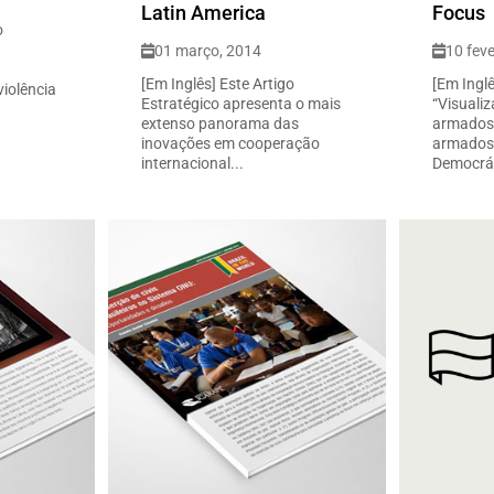
Latin America
Focus
o
01 março, 2014
10 feve
[Em Inglês] Este Artigo
[Em Ingl
iolência
Estratégico apresenta o mais
“Visuali
extenso panorama das
armados”
inovações em cooperação
armados 
internacional...
Democrát