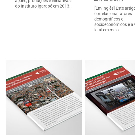
ações, produções e iniciativas
do Instituto Igarapé em 2013.
[Em Inglês] Este artig
correlaciona fatores
demográficos e
socioeconômicos e a v
letal em meio...