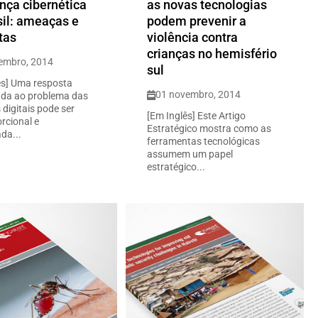
nça cibernética
as novas tecnologias
sil: ameaças e
podem prevenir a
tas
violência contra
crianças no hemisfério
embro, 2014
sul
ês] Uma resposta
01 novembro, 2014
zada ao problema das
digitais pode ser
[Em Inglês] Este Artigo
rcional e
Estratégico mostra como as
da...
ferramentas tecnológicas
assumem um papel
estratégico...