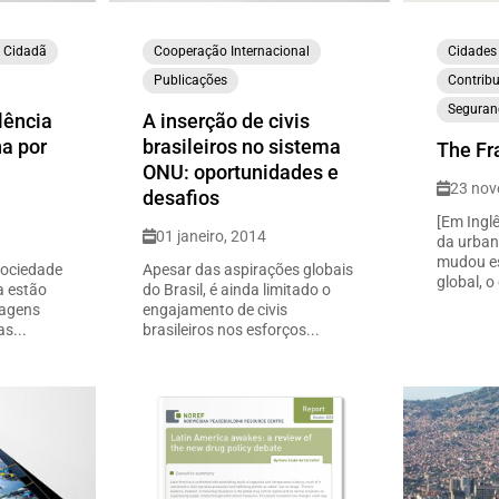
a Cidadã
Cooperação Internacional
Cidades
Publicações
Contribu
Seguran
lência
A inserção de civis
na por
brasileiros no sistema
The Fra
ONU: oportunidades e
23 nov
desafios
[Em Inglê
01 janeiro, 2014
da urban
mudou es
sociedade
Apesar das aspirações globais
global, o
a estão
do Brasil, é ainda limitado o
dagens
engajamento de civis
s...
brasileiros nos esforços...