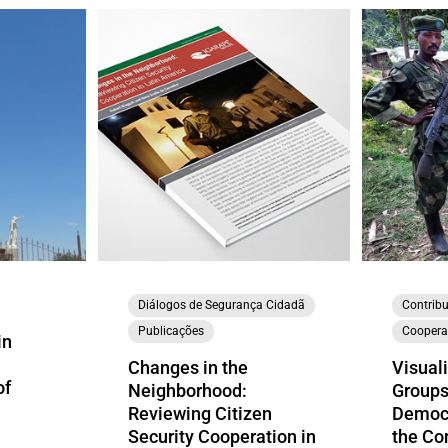
Diálogos de Segurança Cidadã
Contribu
Publicações
Coopera
in
a
Changes in the
Visual
of
Neighborhood:
Groups
Reviewing Citizen
Democr
Security Cooperation in
the Co