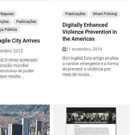
 Seguras
Publicações
Smart Policing
ições
Publicações
Digitally Enhanced
ça Pública
Violence Prevention in
the Americas
gile City Arrives
11 novembro, 2013
embro, 2013
[Em Inglês] Este artigo analisa
s] O ritmo acelerado
o caráter emergente e a forma
ização mundial
de prevenir a violência por
truturas de poder
meio de novas...
 que resulta...