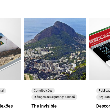
nal
Contribuições
Publica
Diálogos de Segurança Cidadã
Seguranç
flexões
The Invisible
Descon