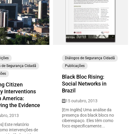
ições
Diálogos de Segurança Cidadã
s de Segurança Cidadã
Publicações
ções
Black Bloc Rising:
Social Networks in
g Citizen
Brazil
y Interventions
n America:
15 outubro, 2013
ing the Evidence
[Em Inglês] Uma análise da
presença dos black blocs no
ubro, 2013
ciberespaço. Eles têm como
s] Este relatório
foco especificamente...
omo intervenções de