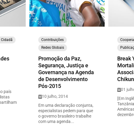
a Cidadã
Contribuições
Coopera
Redes Globais
Publica
ades
Promoção da Paz,
Break 
Segurança, Justiça e
Mortal
Governança na Agenda
Associa
de Desenvolvimento
Chikun
Pós-2015
01 julh
so país
10 julho, 2014
listas
[Em Ingl
partilham
Tanzânia
Em uma declaração conjunta,
Américas
especialistas pedem para que
dezembro
o governo brasileiro trabalhe
com uma agenda...