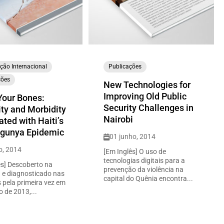
ção Internacional
Publicações
ções
New Technologies for
Improving Old Public
Your Bones:
Security Challenges in
ity and Morbidity
Nairobi
ted with Haiti’s
gunya Epidemic
01 junho, 2014
o, 2014
[Em Inglês] O uso de
tecnologias digitais para a
ês] Descoberto na
prevenção da violência na
 e diagnosticado nas
capital do Quênia encontra...
 pela primeira vez em
 de 2013,...