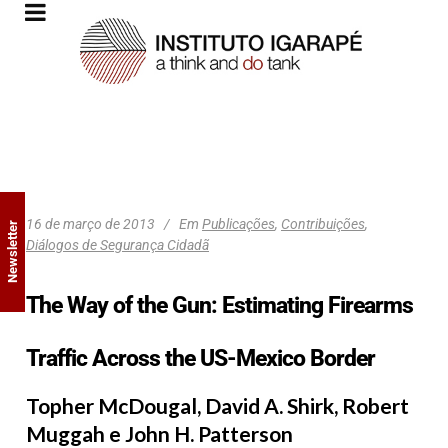
16 de março de 2013
Em
Publicações
,
Contribuições
,
Newsletter
Diálogos de Segurança Cidadã
The Way of the Gun: Estimating Firearms
Traffic Across the US-Mexico Border
Topher McDougal, David A. Shirk, Robert
Muggah e John H. Patterson