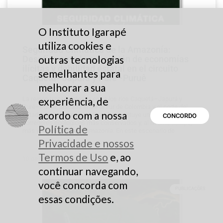
O Instituto Igarapé
utiliza cookies e
Seguridad Climática de la Amazonía:
outras tecnologias
Desafíos ante la expansión de economías
ilícitas y debilidad estatal en el circuito
semelhantes para
Caquetá–Japurá y Puré–Puruê
melhorar a sua
La región transfronteriza entre los ríos Caquetá–Japurá y
experiência, de
Puré–Purué, ubicada entre el sur de Colombia y el norte del
acordo com a nossa
estado de Amazonas, en Brasil, constituye uno de los
CONCORDO
corredores ecológicos más conservados y, al mismo tiempo,
Política de
más vulnerables de la Amazonía. En este escenario de
Privacidade e nossos
Termos de Uso
e, ao
10 de novembro de 2025
continuar navegando,
você concorda com
PUBLICAÇÕES
essas condições.