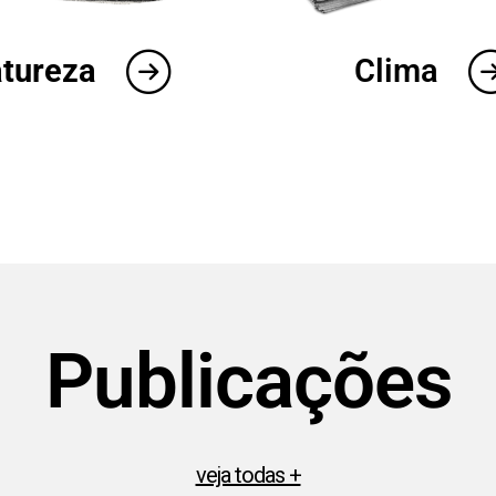
tureza
Clima
Publicações​
veja todas +