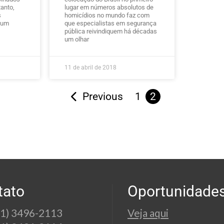
anto,
lugar em números absolutos de
s
homicídios no mundo faz com
é um
que especialistas em segurança
pública reivindiquem há décadas
um olhar
11 de abril de 2018
Previous
1
2
tato
Oportunidade
21) 3496-2113
Veja aqui