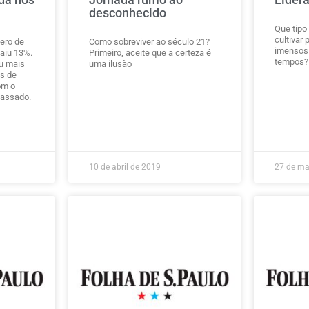
desconhecido
Que tipo
cultivar 
ero de
Como sobreviver ao século 21?
imensos
caiu 13%.
Primeiro, aceite que a certeza é
tempos?
iu mais
uma ilusão
s de
om o
passado.
10 de abril de 2019
27 de ma