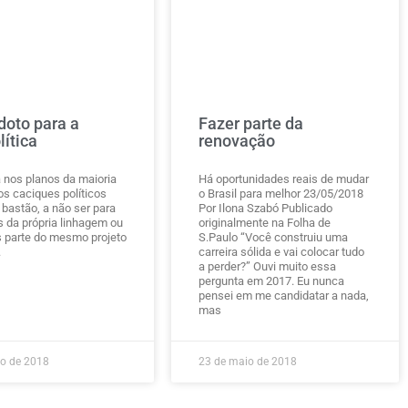
doto para a
Fazer parte da
lítica
renovação
 nos planos da maioria
Há oportunidades reais de mudar
os caciques políticos
o Brasil para melhor 23/05/2018
 bastão, a não ser para
Por Ilona Szabó Publicado
da própria linhagem ou
originalmente na Folha de
s parte do mesmo projeto
S.Paulo “Você construiu uma
.
carreira sólida e vai colocar tudo
a perder?” Ouvi muito essa
pergunta em 2017. Eu nunca
pensei em me candidatar a nada,
mas
ho de 2018
23 de maio de 2018