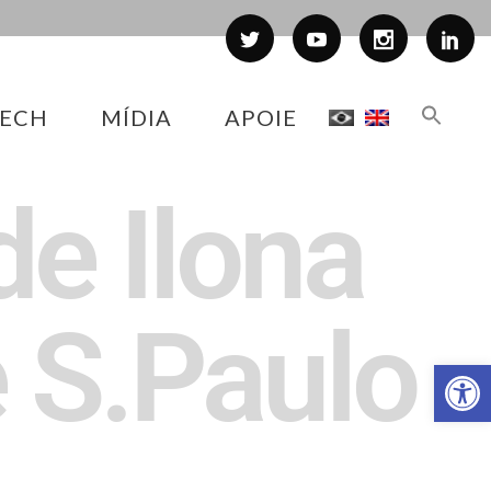
ECH
MÍDIA
APOIE
de Ilona
 S.Paulo
Abr