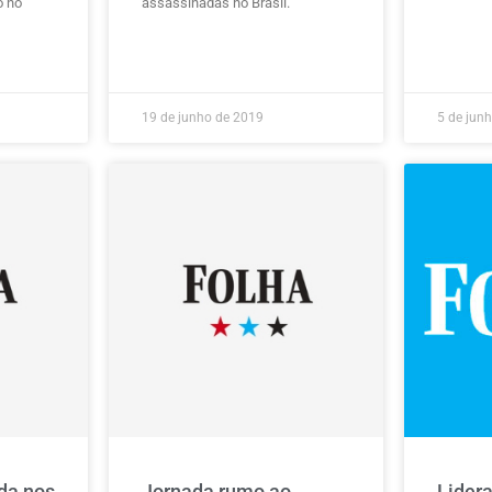
o no
assassinadas no Brasil.
19 de junho de 2019
5 de jun
da nos
Jornada rumo ao
Lider