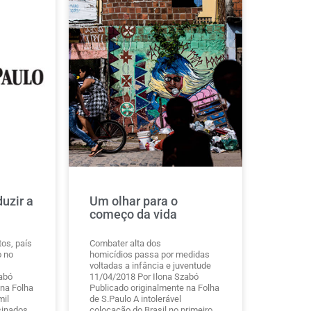
uzir a
Um olhar para o
começo da vida
os, país
Combater alta dos
o no
homicídios passa por medidas
voltadas a infância e juventude
abó
11/04/2018 Por Ilona Szabó
 na Folha
Publicado originalmente na Folha
mil
de S.Paulo A intolerável
sinados
colocação do Brasil no primeiro