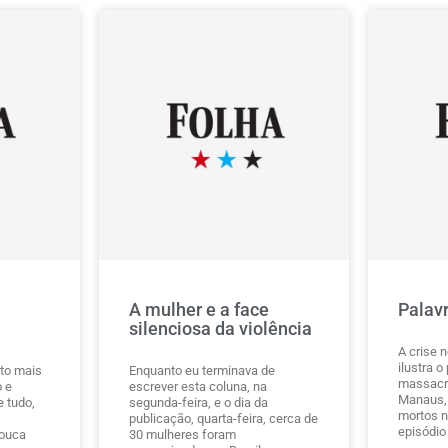
A mulher e a face
Palav
silenciosa da violência
A crise 
ilustra o
to mais
Enquanto eu terminava de
massacre
o e
escrever esta coluna, na
Manaus,
 tudo,
segunda-feira, e o dia da
mortos n
publicação, quarta-feira, cerca de
episódio
pouca
30 mulheres foram