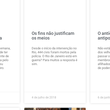
Os fins não justificam
O antí
a
os meios
antipo
semana,
Desde o início da intervenção no
Não está
de ter
Rio, 444 civis foram mortos pela
dos velh
ante de
polícia. O Rio de Janeiro está em
passar o
a pelo
guerra? Para muitos a resposta é
membros 
eu
sim.
afilhado
ro.
de poder
4 de julho de 2018
6 de jun