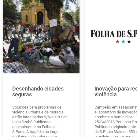
Desenhando cidades
Inovação para red
seguras
violência
Soluções para problemas de
Campeão em assassinat
violência urbana e de moradia
é laboratório de inovaçã
estão interligadas 9/5/2018 Por
combate a homicídios
Ilona Szabó Publicado
25/04/2018 Por Ilona Sz
originalmente na Folha de
Publicado originalmente
S.Paulo A tragédia no largo
de S.Paulo Mais de 550 
do Paissandu colocou em
brasileiros foram assas