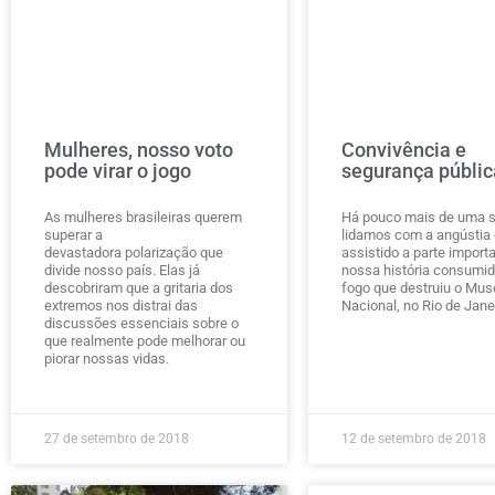
Mulheres, nosso voto
Convivência e
pode virar o jogo
segurança públic
As mulheres brasileiras querem
Há pouco mais de uma 
superar a
lidamos com a angústia 
devastadora polarização que
assistido a parte import
divide nosso país. Elas já
nossa história consumid
descobriram que a gritaria dos
fogo que destruiu o Mus
extremos nos distrai das
Nacional, no Rio de Janei
discussões essenciais sobre o
que realmente pode melhorar ou
piorar nossas vidas.
27 de setembro de 2018
12 de setembro de 2018