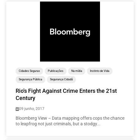
Cidades Seguras
Publicações
Na mídia
Instinto de Vida
Segurança Pública
Segurança Cidadã
Rio's Fight Against Crime Enters the 21st
Century
09 junho, 2017
Bloomberg View – Data mapping offers cops the chance
to leapfrog not just criminals, but a stodgy...