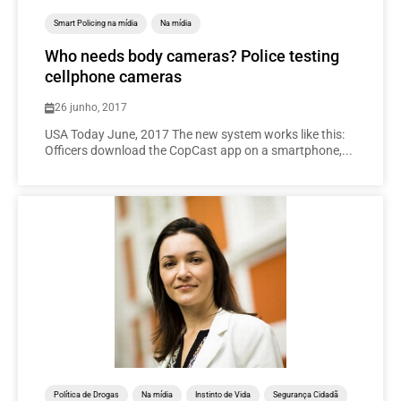
Smart Policing na mídia
Na mídia
Who needs body cameras? Police testing
cellphone cameras
26 junho, 2017
USA Today June, 2017 The new system works like this:
Officers download the CopCast app on a smartphone,...
Política de Drogas
Na mídia
Instinto de Vida
Segurança Cidadã