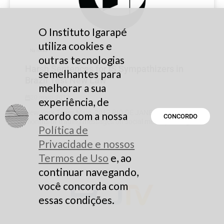
O Instituto Igarapé
utiliza cookies e
Na mídia
outras tecnologias
Harsh Sentences for IS Sympathizers in
semelhantes para
Brazil Test New Law
melhorar a sua
20 maio, 2017
experiência, de
New York Times Maio, 2017 RIO DE JANEIRO — After
acordo com a nossa
CONCORDO
months of trading messages on social media praising...
Política de
Privacidade e nossos
Termos de Uso
e, ao
continuar navegando,
você concorda com
essas condições.