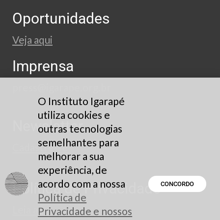
Oportunidades
Veja aqui
Imprensa
press@igarape.org.br
O Instituto Igarapé
utiliza cookies e
Newsletter
outras tecnologias
semelhantes para
Cadastre-se
melhorar a sua
experiência, de
acordo com a nossa
Política de Privacidade
CONCORDO
Política de
Leia aqui
Privacidade e nossos