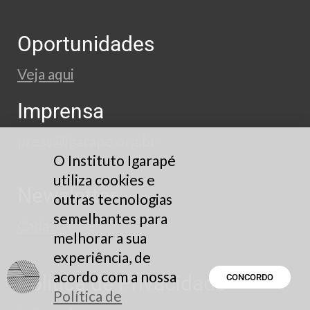
Oportunidades
Veja aqui
Imprensa
press@igarape.org.br
O Instituto Igarapé
utiliza cookies e
Newsletter
outras tecnologias
semelhantes para
Cadastre-se
melhorar a sua
experiência, de
acordo com a nossa
Política de Privacidade
CONCORDO
Política de