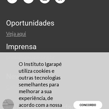
Oportunidades
Veja aqui
Imprensa
press@igarape.org.br
O Instituto Igarapé
utiliza cookies e
Newsletter
outras tecnologias
semelhantes para
Cadastre-se
melhorar a sua
experiência, de
acordo com a nossa
Política de Privacidade
CONCORDO