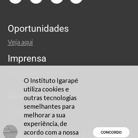
Oportunidades
Veja aqui
Imprensa
press@igarape.org.br
O Instituto Igarapé
utiliza cookies e
Newsletter
outras tecnologias
semelhantes para
Cadastre-se
melhorar a sua
experiência, de
acordo com a nossa
Política de Privacidade
CONCORDO