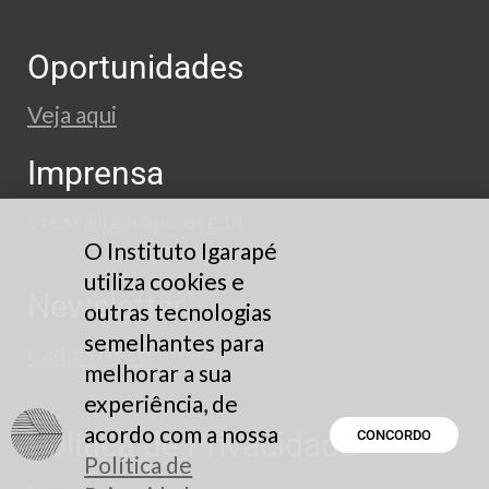
Oportunidades
Veja aqui
Imprensa
press@igarape.org.br
O Instituto Igarapé
utiliza cookies e
Newsletter
outras tecnologias
semelhantes para
Cadastre-se
melhorar a sua
experiência, de
acordo com a nossa
Política de Privacidade
CONCORDO
Política de