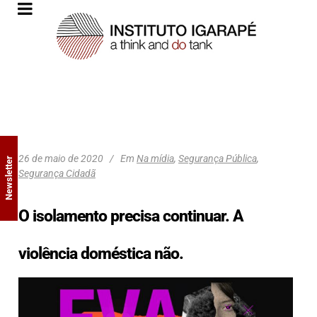
26 de maio de 2020
Em
Na mídia
,
Segurança Pública
,
Newsletter
Segurança Cidadã
O isolamento precisa continuar. A
violência doméstica não.