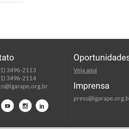
tato
Oportunidade
21) 3496-2113
Veja aqui
21) 3496-2114
Imprensa
to@igarape.org.br
press@igarape.org.b