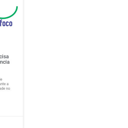
cisa
ência
de
ante a
ade no