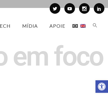
ECH
MÍDIA
APOIE
o em foco
Abr