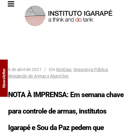
6 de abril de 2021
Em
Notícias
,
Segurança Pública
,
Newsletter
Regulação de Armas e Munições
NOTA À IMPRENSA: Em semana chave
para controle de armas, institutos
Igarapé e Sou da Paz pedem que