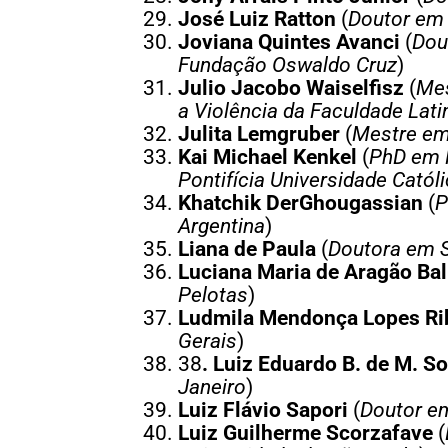
José Luiz Ratton
(
Doutor em 
Joviana Quintes Avanci
(
Dou
Fundação Oswaldo Cruz
)
Julio Jacobo Waiselfisz
(
Mes
a Violência da Faculdade Lat
Julita Lemgruber
(
Mestre em
Kai Michael Kenkel
(
PhD em R
Pontifícia Universidade Catól
Khatchik DerGhougassian
(
P
Argentina
)
Liana de Paula
(
Doutora em S
Luciana Maria de Aragão Bal
Pelotas
)
Ludmila Mendonça Lopes Ri
Gerais
)
38
.
Luiz Eduardo B. de M. S
Janeiro
)
Luiz Flávio Sapori
(
Doutor em
Luiz Guilherme Scorzafave
(