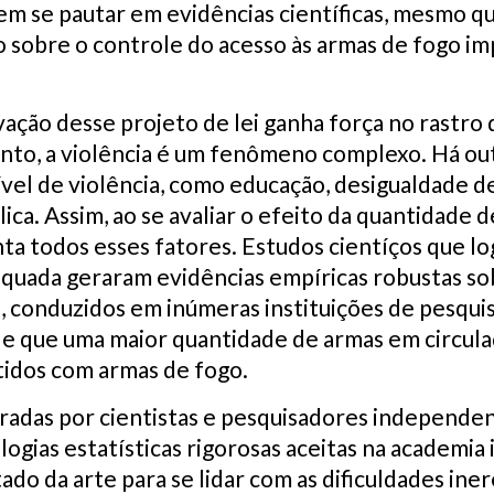
em se pautar em evidências científicas, mesmo q
o sobre o controle do acesso às armas de fogo im
ação desse projeto de lei ganha força no rastro
nto, a violência é um fenômeno complexo. Há out
vel de violência, como educação, desigualdade de 
ca. Assim, ao se avaliar o efeito da quantidade d
nta todos esses fatores. Estudos cientíços que 
quada geraram evidências empíricas robustas so
s, conduzidos em inúmeras instituições de pesquis
de que uma maior quantidade de armas em circula
tidos com armas de fogo.
radas por cientistas e pesquisadores independent
ogias estatísticas rigorosas aceitas na academia 
do da arte para se lidar com as dificuldades iner