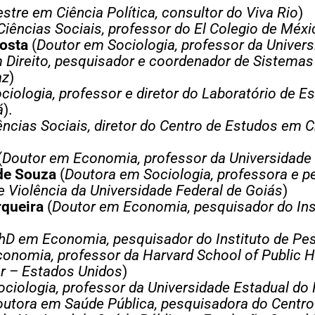
stre em Ciência Política, consultor do Viva Rio
)
iências Sociais, professor do El Colegio de Méxi
osta
(
Doutor em Sociologia, professor da Univers
 Direito, pesquisador e coordenador de Sistemas
az
)
iologia, professor e diretor do Laboratório de E
á
).
ncias Sociais, diretor do Centro de Estudos em C
(
Doutor em Economia, professor da Universidade 
 de Souza
(
Doutora em Sociologia, professora e 
e Violência da Universidade Federal de Goiás
)
rqueira
(
Doutor em Economia, pesquisador do In
hD em Economia, pesquisador do Instituto de Pe
nomia, professor da Harvard School of Public He
er – Estados Unidos
)
ciologia, professor da Universidade Estadual do 
utora em Saúde Pública, pesquisadora do Centro