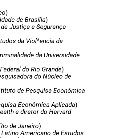
co
)
idade de Brasília
)
 de Justiça e Segurança
studos da Viol^encia da
riminalidade da Universidade
Federal do Rio Grande
)
pesquisadora do Núcleo de
stituto de Pesquisa Econômica
squisa Econômica Aplicada
)
alth e diretor do Harvard
Rio de Janeiro
)
 Latino Americano de Estudos