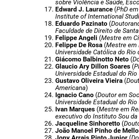
sobre Violência e Saúde, Esc
Edward J. Laurance
(
PhD em 
Institute of International St
Eduardo Pazinato
(
Doutorand
Faculdade de Direito de Santa 
Felippe Angeli
(
Mestre em Ciê
Felippe De Rosa
(
Mestre em R
Universidade Católica do Rio 
Giácomo Balbinotto Neto
(
Do
Glaucio Ary Dillon Soares
(
P
Universidade Estadual do Rio
Gustavo Oliveira Vieira
(
Dout
Americana
)
Ignacio Cano
(
Doutor em Soci
Universidade Estadual do Rio
Ivan Marques
(
Mestre em Rel
executivo do Instituto Sou da
Jacqueline Sinhoretto
(
Douto
João Manoel Pinho de Mello
Jony Arrais Pinto Junior
(
Do