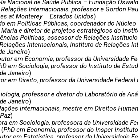
ola Nacional de Saúde Pública – Fundação Oswal
Relações Internacionais, professor e Gordon Pau
udies at Monterey – Estados Unidos
)
o em Políticas Públicas, coordenador do Núcleo
Maria e diretor de projetos estratégicos do Insti
ncias Políticas, assessor de Relações Institucio
elações Internacionais, Instituto de Relações Int
de Janeiro
)
utor em Economia, professor da Universidade Fed
hD em Sociologia, professor do Instituto de Estud
 de Janeiro
)
or em Direito, professor da Universidade Federal 
ologia, professor e diretor do Laboratório de Aná
 de Janeiro
)
ações Internacionais, mestre em Direitos Humano
 Paz
)
ra em Sociologia, professora da Universidade Fe
(
PhD em Economia, professor do Insper Institut
utor em Estatística, professor da Universidade F