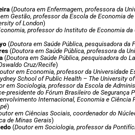
eira
(
Doutora em Enfermagem, professora da Univ
em Gestão, professor da Escola de Economia de
rsity of London
)
conomia, professor do Instituto de Economia da 
ayo
(
Doutora em Saúde Pública, pesquisadora da
res
(
Doutora em Saúde Pública, professora da Un
a
(
Doutora em Saúde Pública, pesquisadora do L
 Oswaldo Cruz/Recife
)
outor em Economia, professor da Universidade E
ydney School of Public Health – The University o
or em Sociologia, professor da Escola de Admini
ce-presidente do Fórum Brasileiro de Segurança P
nvolvimento Internacional, Economia e Ciência Po
apé
)
outor em Ciências Sociais, coordenador do Núcle
ica de Minas Gerais
)
vedo
(
Doutor em Sociologia, professor da Pontifíc