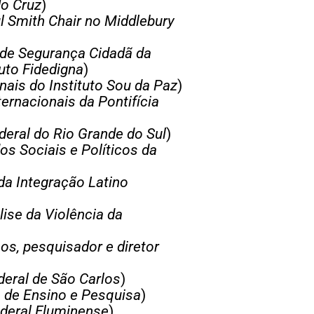
do Cruz
)
l Smith Chair no Middlebury
 de Segurança Cidadã da
tuto Fidedigna
)
nais do Instituto Sou da Paz
)
ernacionais da Pontifícia
eral do Rio Grande do Sul
)
os Sociais e Políticos da
da Integração Latino
lise da Violência da
s, pesquisador e diretor
deral de São Carlos
)
o de Ensino e Pesquisa
)
ederal Fluminense
)