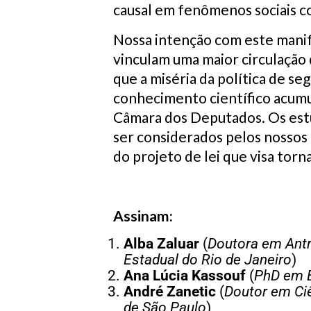
causal em fenômenos sociais c
Nossa intenção com este manife
vinculam uma maior circulação 
que a miséria da política de s
conhecimento científico acumu
Câmara dos Deputados. Os estu
ser considerados pelos nossos
do projeto de lei que visa torn
Assinam:
Alba Zaluar
(
Doutora em Antro
Estadual do Rio de Janeiro
)
Ana Lúcia Kassouf
(
PhD em E
André Zanetic
(
Doutor em Ciê
de São Paulo
)