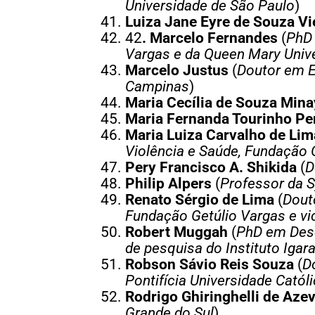
Universidade de São Paulo
)
Luiza Jane Eyre de Souza Vi
42
.
Marcelo Fernandes
(
PhD 
Vargas e da Queen Mary Unive
Marcelo Justus
(
Doutor em E
Campinas
)
Maria Cecília de Souza Min
Maria Fernanda Tourinho Pe
Maria Luiza Carvalho de Lim
Violência e Saúde, Fundação
Pery Francisco A. Shikida
(
D
Philip Alpers
(
Professor da S
Renato Sérgio de Lima
(
Dout
Fundação Getúlio Vargas e vi
Robert Muggah
(
PhD em Dese
de pesquisa do Instituto Igar
Robson Sávio Reis Souza
(
D
Pontifícia Universidade Catól
Rodrigo Ghiringhelli de Aze
Grande do Sul
)