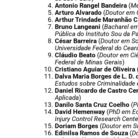
Antonio Rangel Bandeira
(
Me
Arturo Alvarado
(
Doutor em C
Arthur Trindade Maranhão C
Bruno Langeani
(
Bacharel em
Pública do Instituto Sou da P
César Barreira
(
Doutor em Soc
Universidade Federal do Cear
Cláudio Beato
(
Doutor em Ciê
Federal de Minas Gerais
)
Cristiano Aguiar de Oliveira
Dalva Maria Borges de L. D.
Estudos sobre Criminalidade 
Daniel Ricardo de Castro Ce
Aplicada
)
Danilo Santa Cruz Coelho
(
P
David Hemenway
(
PhD em Eco
Injury Control Research Cent
Doriam Borges
(
Doutor em So
Edinilsa Ramos de Souza
(
Do