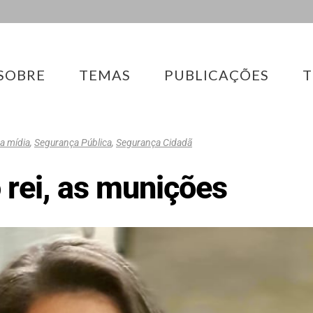
SOBRE
TEMAS
PUBLICAÇÕES
T
a mídia
,
Segurança Pública
,
Segurança Cidadã
rei, as munições