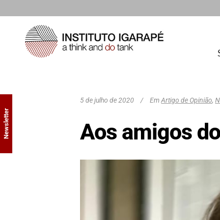
5 de julho de 2020
Em
Artigo de Opinião
,
N
Newsletter
Aos amigos do 