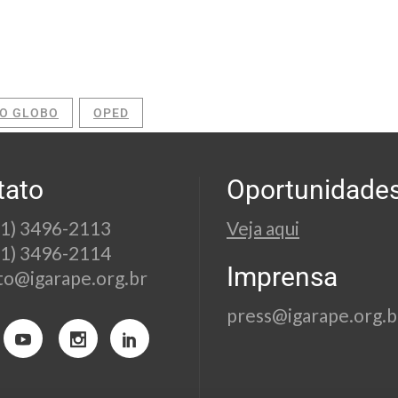
O GLOBO
OPED
tato
Oportunidade
21) 3496-2113
Veja aqui
21) 3496-2114
Imprensa
to@igarape.org.br
press@igarape.org.b