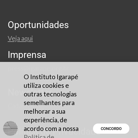
Oportunidades
Veja aqui
Imprensa
press@igarape.org.br
O Instituto Igarapé
utiliza cookies e
Newsletter
outras tecnologias
semelhantes para
Cadastre-se
melhorar a sua
experiência, de
acordo com a nossa
Política de Privacidade
CONCORDO
Política de