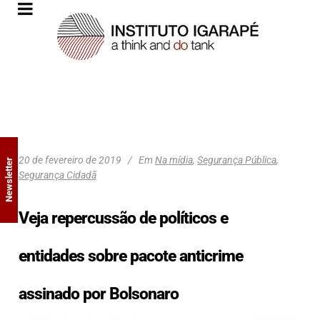
20 de fevereiro de 2019
Em
Na mídia
,
Segurança Pública
,
Newsletter
Segurança Cidadã
Veja repercussão de políticos e
entidades sobre pacote anticrime
assinado por Bolsonaro