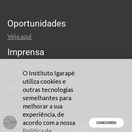
Oportunidades
Veja aqui
Imprensa
press@igarape.org.br
O Instituto Igarapé
utiliza cookies e
Newsletter
outras tecnologias
semelhantes para
Cadastre-se
melhorar a sua
experiência, de
acordo com a nossa
Política de Privacidade
CONCORDO
Política de