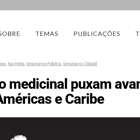
SOBRE
TEMAS
PUBLICAÇÕES
T
ogas
,
Na mídia
,
Segurança Pública
,
Segurança Cidadã
so medicinal puxam ava
méricas e Caribe