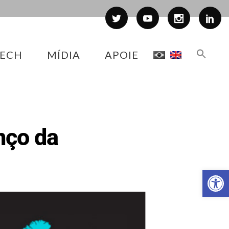
ECH
MÍDIA
APOIE
nço da
Abr