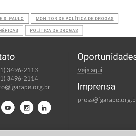
E S. PAULO
MONITOR DE POLÍTICA DE DROGAS
MÉRICAS
POLÍTICA DE DROGAS
tato
Oportunidade
21) 3496-2113
Veja aqui
21) 3496-2114
Imprensa
to@igarape.org.br
press@igarape.org.b