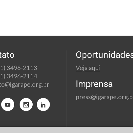
tato
Oportunidade
21) 3496-2113
Veja aqui
21) 3496-2114
Imprensa
to@igarape.org.br
press@igarape.org.b