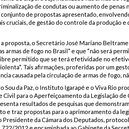
iminalização de condutas ou aumento de penas nã
 o conjunto de propostas apresentado, envolvend
is cruciais, de gestão do controle da produção e
 a proposta, o Secretário José Mariano Beltrame
s armas de fogo no Brasil” e que “não será permit
ibre permitido que se terá efetividade no efeti
iolenta”. Tais afirmações, proferidas por um gest
cia causada pela circulação de armas de fogo, n
o Sou da Paz, o Instituto Igarapé e o Viva Rio pr
de Civil para o Aperfeiçoamento da Legislação d
resenta resultados de pesquisas que demonstram 
 e traz propostas para o aprimoramento da legi
ao Presidente da Câmara dos Deputados, protocol
º 3.722/2012 e encaminhada ao Gabinete da Secret