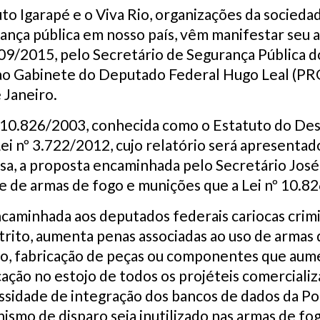
tuto Igarapé e o Viva Rio, organizações da socieda
ança pública em nosso país, vêm manifestar seu 
09/2015, pelo Secretário de Segurança Pública do
 ao Gabinete do Deputado Federal Hugo Leal (PR
 Janeiro.
10.826/2003, conhecida como o Estatuto do Des
Lei nº 3.722/2012, cujo relatório será apresent
lisa, a proposta encaminhada pelo Secretário Jo
le de armas de fogo e munições que a Lei nº 10.82
aminhada aos deputados federais cariocas crimi
trito, aumenta penas associadas ao uso de armas d
cio, fabricação de peças ou componentes que aum
ção no estojo de todos os projéteis comercializ
ssidade de integração dos bancos de dados da Pol
ismo de disparo seja inutilizado nas armas de f