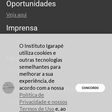
Oportunidades
Veja aqui
Imprensa
press@igarape.org.br
O Instituto Igarapé
utiliza cookies e
Newsletter
outras tecnologias
semelhantes para
Cadastre-se
melhorar a sua
experiência, de
acordo com a nossa
Política de Privacidade
CONCORDO
Política de
Leia aqui
Privacidade e nossos
Termos de Uso
e, ao