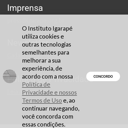
Imprensa
press@igarape.org.br
O Instituto Igarapé
utiliza cookies e
Newsletter
outras tecnologias
semelhantes para
Cadastre-se
melhorar a sua
experiência, de
acordo com a nossa
Política de Privacidade
CONCORDO
Política de
Leia aqui
Privacidade e nossos
Termos de Uso
e, ao
continuar navegando,
você concorda com
essas condições.