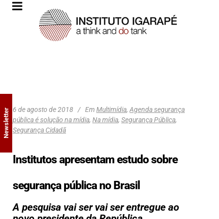
6 de agosto de 2018
Em
Multimídia
,
Agenda segurança
Newsletter
pública é solução na mídia
,
Na mídia
,
Segurança Pública
,
Segurança Cidadã
Institutos apresentam estudo sobre
segurança pública no Brasil
A pesquisa vai ser vai ser entregue ao
novo presidente da República