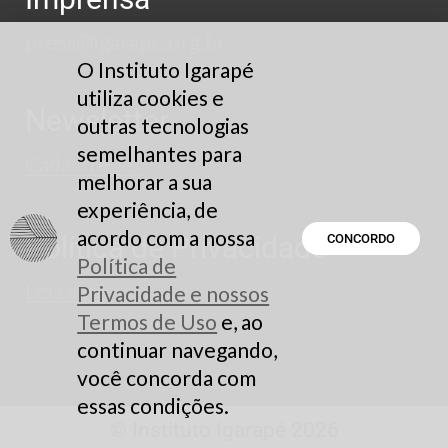
press@igarape.org.br
O Instituto Igarapé
utiliza cookies e
Newsletter
outras tecnologias
semelhantes para
Cadastre-se
melhorar a sua
experiência, de
acordo com a nossa
Política de Privacidade
CONCORDO
Política de
Leia aqui
Privacidade e nossos
Termos de Uso
e, ao
continuar navegando,
você concorda com
essas condições.
© Instituto Igarapé 2026