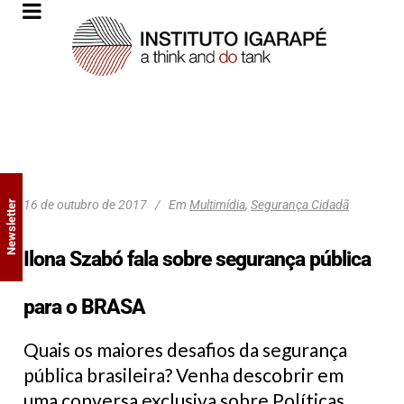
16 de outubro de 2017
Em
Multimídia
,
Segurança Cidadã
Newsletter
Ilona Szabó fala sobre segurança pública
para o BRASA
Quais os maiores desafios da segurança
pública brasileira? Venha descobrir em
uma conversa exclusiva sobre Políticas