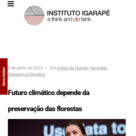
9 de junho de 2023
Em
Artigo de Opinião
,
Na mídia
,
Newsletter
Segurança Climática
Futuro climático depende da
preservação das florestas