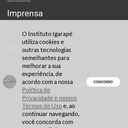
Imprensa
press@igarape.org.br
O Instituto Igarapé
utiliza cookies e
Newsletter
outras tecnologias
semelhantes para
Cadastre-se
melhorar a sua
experiência, de
acordo com a nossa
Política de Privacidade
CONCORDO
Política de
Leia aqui
Privacidade e nossos
Termos de Uso
e, ao
continuar navegando,
você concorda com