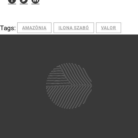
Tags:
AMAZÔNIA
ILONA SZABÓ
VALOR