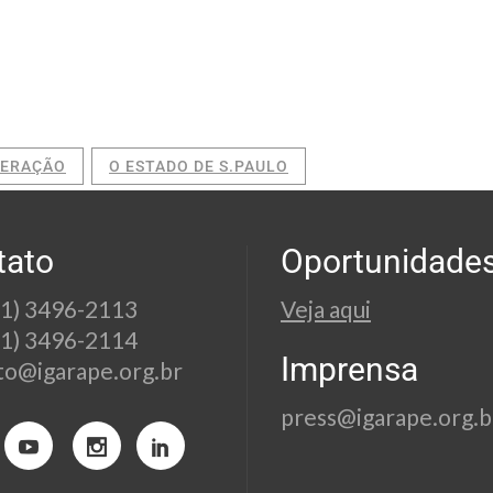
NERAÇÃO
O ESTADO DE S.PAULO
tato
Oportunidade
21) 3496-2113
Veja aqui
21) 3496-2114
Imprensa
to@igarape.org.br
press@igarape.org.b