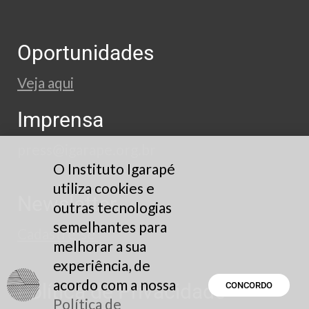
Oportunidades
Veja aqui
Imprensa
press@igarape.org.br
O Instituto Igarapé
utiliza cookies e
Newsletter
outras tecnologias
semelhantes para
Cadastre-se
melhorar a sua
experiência, de
acordo com a nossa
Política de Privacidade
CONCORDO
Política de