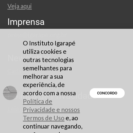
Veja aqui
Imprensa
press@igarape.org.br
O Instituto Igarapé
utiliza cookies e
Newsletter
outras tecnologias
semelhantes para
Cadastre-se
melhorar a sua
experiência, de
acordo com a nossa
Política de Privacidade
CONCORDO
Política de
Leia aqui
Privacidade e nossos
Termos de Uso
e, ao
continuar navegando,