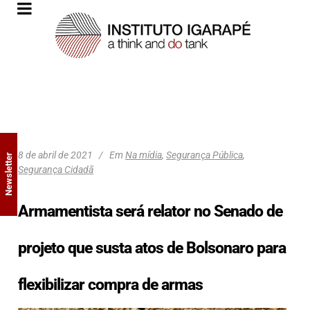
8 de abril de 2021
Em
Na mídia
,
Segurança Pública
,
Newsletter
Segurança Cidadã
Armamentista será relator no Senado de
projeto que susta atos de Bolsonaro para
flexibilizar compra de armas