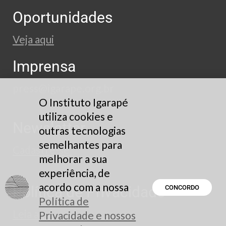
Oportunidades
Veja aqui
Imprensa
press@igarape.org.br
O Instituto Igarapé
utiliza cookies e
Newsletter
outras tecnologias
semelhantes para
Cadastre-se
melhorar a sua
experiência, de
acordo com a nossa
Política de Privacidade
CONCORDO
Política de
Leia aqui
Privacidade e nossos