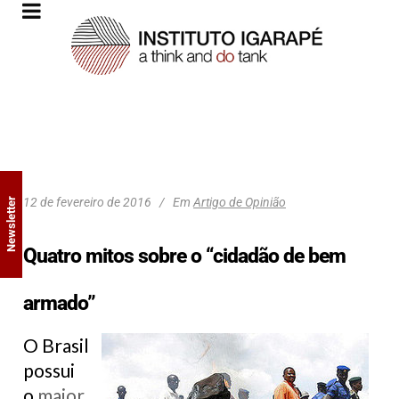
12 de fevereiro de 2016
Em
Artigo de Opinião
Newsletter
Quatro mitos sobre o “cidadão de bem
armado”
O Brasil
possui
o
maior