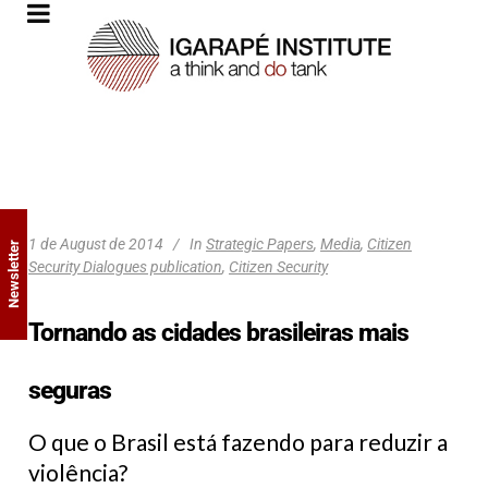
1 de August de 2014
In
Strategic Papers
,
Media
,
Citizen
Newsletter
Security Dialogues publication
,
Citizen Security
Tornando as cidades brasileiras mais
seguras
O que o Brasil está fazendo para reduzir a
violência?