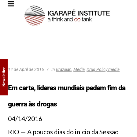
14 de April de 2016
In
Brazilian
,
Media
,
Drug Policy media
Newsletter
Em carta, líderes mundiais pedem fim da
guerra às drogas
04/14/2016
RIO — A poucos dias do início da Sessão