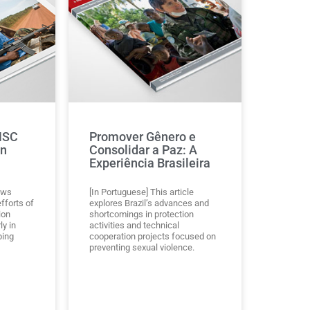
NSC
Promover Gênero e
in
Consolidar a Paz: A
Experiência Brasileira
ews
[In Portuguese] This article
fforts of
explores Brazil’s advances and
ion
shortcomings in protection
ly in
activities and technical
ping
cooperation projects focused on
preventing sexual violence.