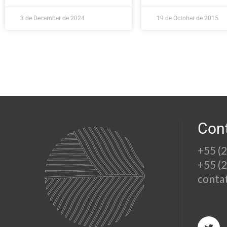
3 de December de 2024
19 de October de 2015
Con
+55 (
+55 (
conta