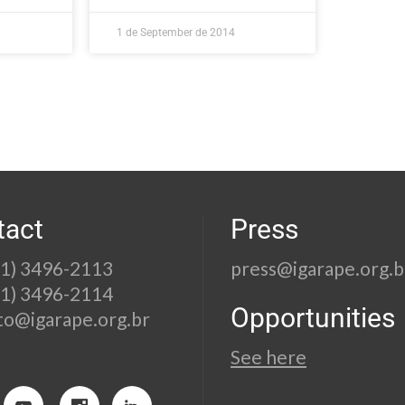
1 de September de 2014
tact
Press
21) 3496-2113
press@igarape.org.b
21) 3496-2114
Opportunities
to@igarape.org.br
See here