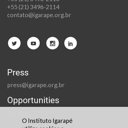
+55 (21) 3496-2114
contato@igarape.org.br
Press
press@igarape.org.br
Opportunities
See here
O Instituto Igarapé