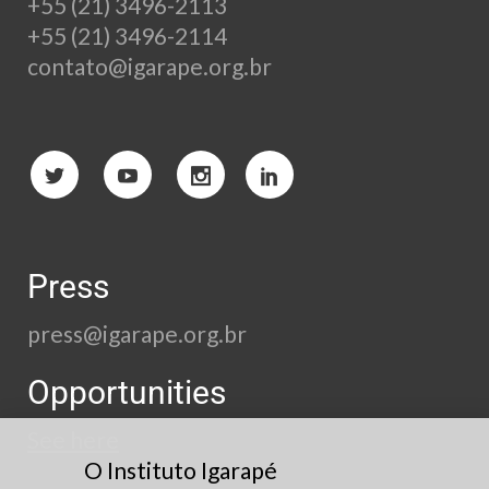
+55 (21) 3496-2113
+55 (21) 3496-2114
contato@igarape.org.br
Press
press@igarape.org.br
Opportunities
See here
O Instituto Igarapé