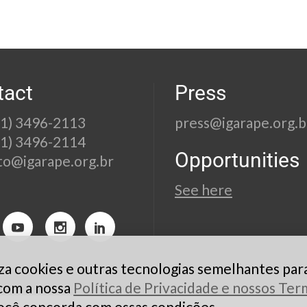
tact
Press
21) 3496-2113
press@igarape.org.b
21) 3496-2114
Opportunities
to@igarape.org.br
See here
liza cookies e outras tecnologias semelhantes par
 com a nossa
Política de Privacidade e nossos Te
ocê concorda com essas condições.