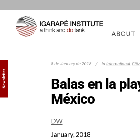
ABOUT
8 de January de 2018
In
International
,
Citi
Newsletter
Balas en la pla
México
DW
January, 2018