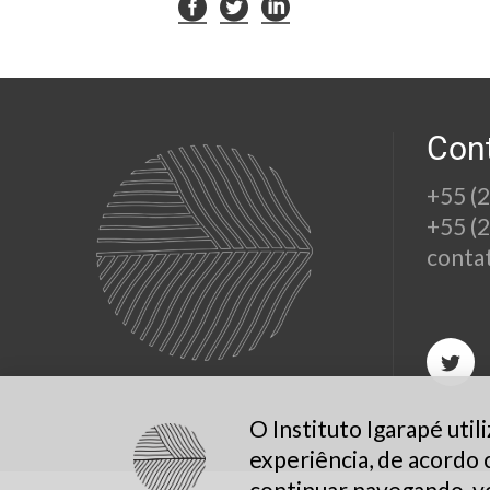
Con
+55 (
+55 (
conta
O Instituto Igarapé uti
experiência, de acordo
continuar navegando, v