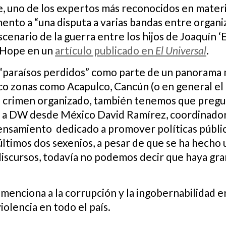
, uno de los expertos más reconocidos en materi
ento a “una disputa a varias bandas entre organi
 escenario de la guerra entre los hijos de Joaquí
ió Hope en un
artículo publicado en
El Universal
.
“paraísos perdidos” como parte de un panorama 
co zonas como Acapulco, Cancún (o en general el
l crimen organizado, también tenemos que pregu
ice a DW desde México David Ramírez, coordinado
pensamiento dedicado a promover políticas públi
s últimos dos sexenios, a pesar de que se ha hech
discursos, todavía no podemos decir que haya gra
enciona a la corrupción y la ingobernabilidad e
iolencia en todo el país.