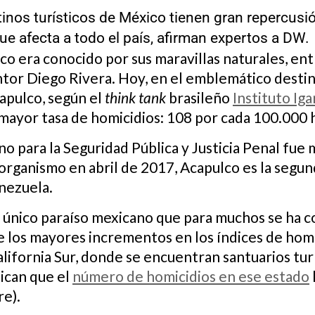
nos turísticos de México tienen gran repercusión
e afecta a todo el país, afirman expertos a DW.
o era conocido por sus maravillas naturales, ent
ntor Diego Rivera. Hoy, en el emblemático destin
capulco, según el
think tank
brasileño
Instituto Ig
mayor tasa de homicidios: 108 por cada 100.000 
o para la Seguridad Pública y Justicia Penal fue 
organismo en abril de 2017, Acapulco es la segun
nezuela.
 único paraíso mexicano que para muchos se ha co
e los mayores incrementos en los índices de homic
alifornia Sur, donde se encuentran santuarios tu
dican que el
número de homicidios en ese estado
e).