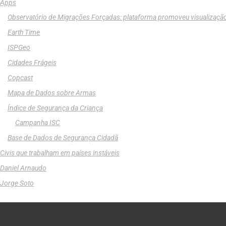
Apps
Observatório de Migrações Forçadas: plataforma promoveu visualizaçã
Earth Time
ISPGeo
Cidades Frágeis
Copcast
Mapa de Dados sobre Armas
Índice de Segurança da Criança
Campanha ISC
Base de Dados de Segurança Cidadã
Civis que trabalham em países instáveis
Daniel Arnaudo
Jorge Soto