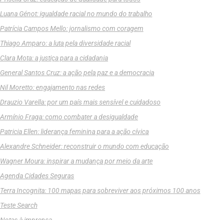
Luana Génot: igualdade racial no mundo do trabalho
Patrícia Campos Mello: jornalismo com coragem
Thiago Amparo: a luta pela diversidade racial
Clara Mota: a justiça para a cidadania
General Santos Cruz: a ação pela paz e a democracia
Nil Moretto: engajamento nas redes
Drauzio Varella: por um país mais sensível e cuidadoso
Armínio Fraga: como combater a desigualdade
Patricia Ellen: liderança feminina para a ação cívica
Alexandre Schneider: reconstruir o mundo com educação
Wagner Moura: inspirar a mudança por meio da arte
Agenda Cidades Seguras
Terra Incognita: 100 mapas para sobreviver aos próximos 100 anos
Teste Search
Notas à imprensa