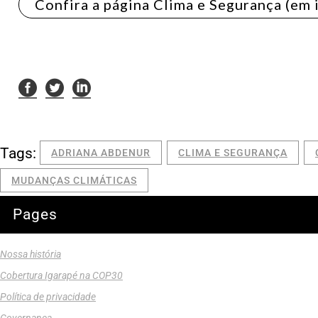
Confira a página Clima e Segurança (em 
Tags:
ADRIANA ABDENUR
CLIMA E SEGURANÇA
MUDANÇAS CLIMÁTICAS
Pages
Nossa história
Cobertura Igarapé na COP30
Política de privacidade
Governança