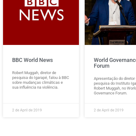
BBC World News
World Governanc
Forum
Robert Muggah, diretor de
pesquisa do Igarapé, falou à BBC
Apresentação do diretor
sobre mudanças climáticas e
pesquisa do Instituto Ig
sua influência na violência.
Robert Muggah, no Worl
Governance Forum.
2 de April de 2019
2 de April de 2019