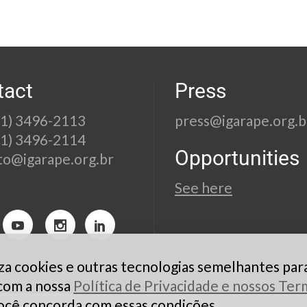
tact
Press
21) 3496-2113
press@igarape.org.b
21) 3496-2114
Opportunities
to@igarape.org.br
See here
liza cookies e outras tecnologias semelhantes par
 com a nossa
Política de Privacidade e nossos Te
ocê concorda com essas condições.