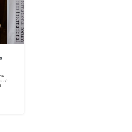
e
 de
arapé,
d