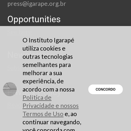
press@igarape.org.br
Opportunities
See here
O Instituto Igarapé
utiliza cookies e
Newsletter
outras tecnologias
semelhantes para
Subscribe
melhorar a sua
experiência, de
acordo com a nossa
Privacy Policy
CONCORDO
Política de
Read here
Privacidade e nossos
Termos de Uso
e, ao
continuar navegando,
você concorda com