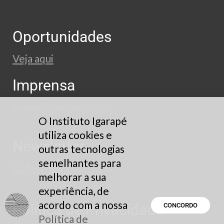
Oportunidades
Veja aqui
Imprensa
press@igarape.org.br
O Instituto Igarapé
utiliza cookies e
Newsletter
outras tecnologias
semelhantes para
Cadastre-se
melhorar a sua
experiência, de
acordo com a nossa
Política de Privacidade
CONCORDO
Política de