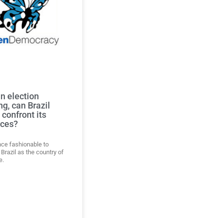
n election
g, can Brazil
y confront its
ices?
nce fashionable to
Brazil as the country of
e.