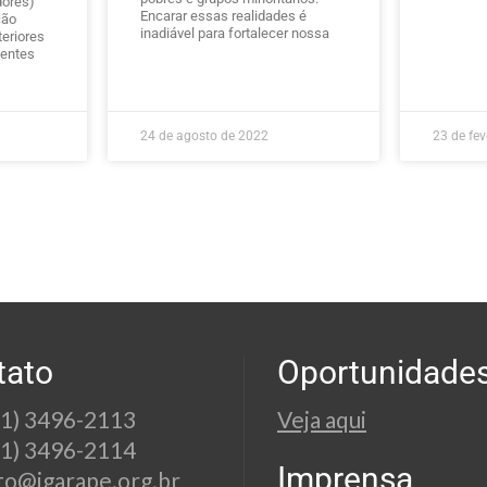
dores)
Encarar essas realidades é
ção
inadiável para fortalecer nossa
teriores
uentes
24 de agosto de 2022
23 de fev
tato
Oportunidade
21) 3496-2113
Veja aqui
21) 3496-2114
Imprensa
to@igarape.org.br