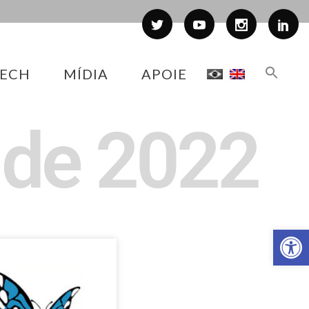
ECH
MÍDIA
APOIE
s de 2022
Abr