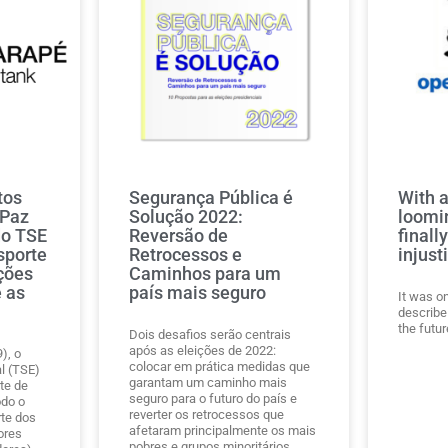
tos
Segurança Pública é
With a
 Paz
Solução 2022:
loomin
do TSE
Reversão de
finall
sporte
Retrocessos e
injust
ções
Caminhos para um
 as
país mais seguro
It was o
describe 
the futur
Dois desafios serão centrais
após as eleições de 2022:
), o
colocar em prática medidas que
al (TSE)
garantam um caminho mais
rte de
seguro para o futuro do país e
do o
reverter os retrocessos que
rte dos
afetaram principalmente os mais
ores
pobres e grupos minoritários.