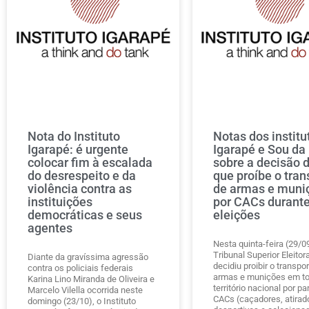
Nota do Instituto
Notas dos institu
Igarapé: é urgente
Igarapé e Sou da
colocar fim à escalada
sobre a decisão 
do desrespeito e da
que proíbe o tran
violência contra as
de armas e muni
instituições
por CACs durante
democráticas e seus
eleições
agentes
Nesta quinta-feira (29/09
Tribunal Superior Eleitor
Diante da gravíssima agressão
decidiu proibir o transpo
contra os policiais federais
armas e munições em to
Karina Lino Miranda de Oliveira e
território nacional por pa
Marcelo Vilella ocorrida neste
CACs (caçadores, atirad
domingo (23/10), o Instituto