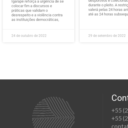
desportivos e coleciona
Igarapé reforça a urgência de se
durante o pleito. A restri
colocar fim a discursos e
valerá pelas 24 horas an
práticas que validam o
até as 24 horas subseq
desrespeito e a violência contra
as instituições democráticas,
24 de outubro de 2022
29 de setembro de 2022
Con
+55 (
+55 (
conta