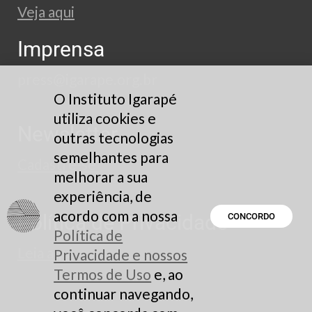
Veja aqui
Imprensa
press@igarape.org.br
O Instituto Igarapé
utiliza cookies e
Newsletter
outras tecnologias
semelhantes para
Cadastre-se
melhorar a sua
experiência, de
acordo com a nossa
Política de Privacidade
CONCORDO
Política de
Leia aqui
Privacidade e nossos
Termos de Uso
e, ao
continuar navegando,