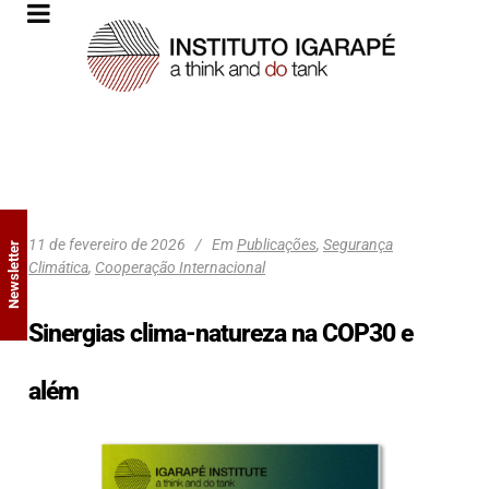
11 de fevereiro de 2026
Em
Publicações
,
Segurança
Newsletter
Climática
,
Cooperação Internacional
Sinergias clima-natureza na COP30 e
além