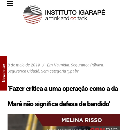
8 de maio de 2019
Em
Na mídia
,
Segurança Pública
,
Newsletter
Segurança Cidadã
,
Sem categoria @pt-br
‘Fazer crítica a uma operação como a da
Maré não significa defesa de bandido’