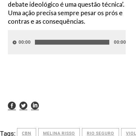
debate ideológico é uma questão técnica’.
Uma ação precisa sempre pesar os prós e
contras e as consequências.
Tocador
de
00:00
00:00
áudio
Tags:
CBN
MELINA RISSO
RIO SEGURO
VIO