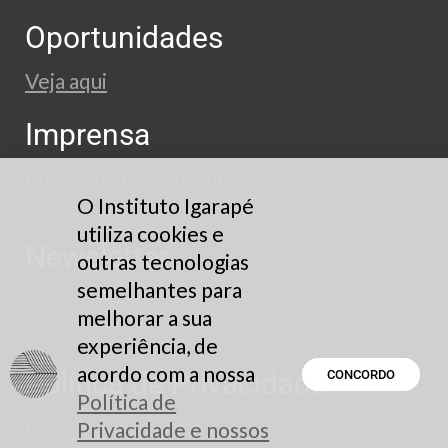
Oportunidades
Veja aqui
Imprensa
press@igarape.org.br
O Instituto Igarapé
utiliza cookies e
Newsletter
outras tecnologias
semelhantes para
Cadastre-se
melhorar a sua
experiência, de
acordo com a nossa
Política de Privacidade
CONCORDO
Política de
Leia aqui
Privacidade e nossos