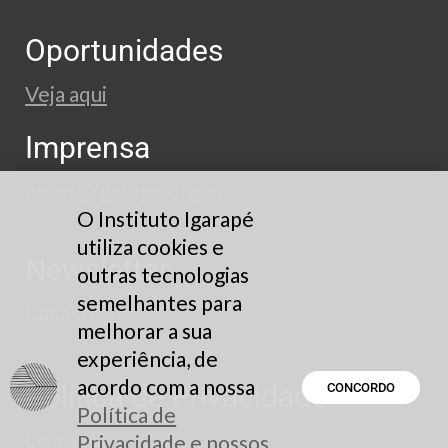
Oportunidades
Veja aqui
Imprensa
press@igarape.org.br
O Instituto Igarapé
utiliza cookies e
Newsletter
outras tecnologias
semelhantes para
Cadastre-se
melhorar a sua
experiência, de
acordo com a nossa
Política de Privacidade
CONCORDO
Política de
Leia aqui
Privacidade e nossos